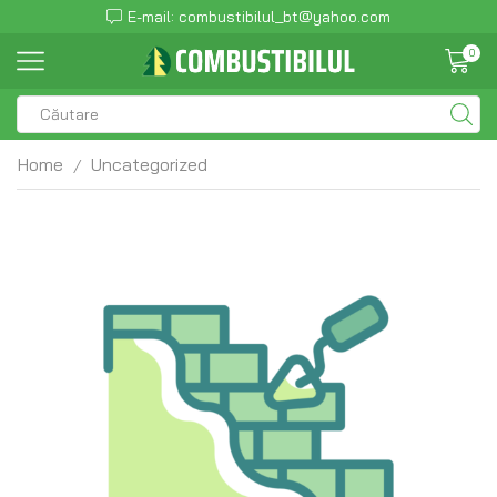
E-mail: combustibilul_bt@yahoo.com
0
Home
Uncategorized
/