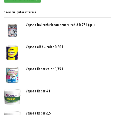
Te-ar mai putea interesa…
Vopsea lovitură ciocan pentru tablă 0,75 l (gri)
Vopsea albă + color 0,60 l
Vopsea Kober color 0,75 l
Vopsea Kober 4 l
Vopsea Kober 2,5 l