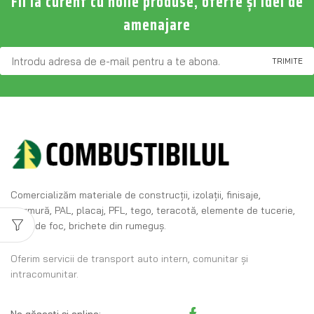
Fii la curent cu noile produse, oferte și idei de
amenajare
Comercializăm materiale de construcţii, izolaţii, finisaje,
marmură, PAL, placaj, PFL, tego, teracotă, elemente de tucerie,
lemn de foc, brichete din rumeguş.
Oferim servicii de transport auto intern, comunitar și
intracomunitar.
Ne găsești și online: