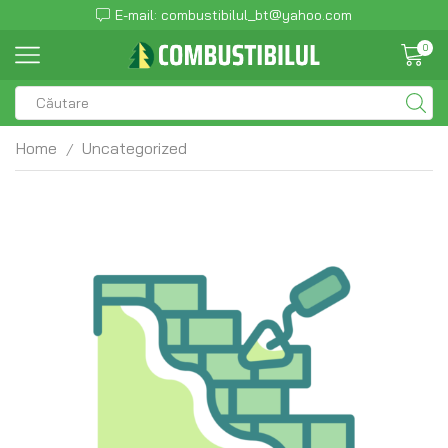
E-mail: combustibilul_bt@yahoo.com
0
Home
Uncategorized
/