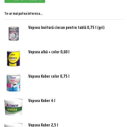
Te-ar mai putea interesa…
Vopsea lovitură ciocan pentru tablă 0,75 l (gri)
Vopsea albă + color 0,60 l
Vopsea Kober color 0,75 l
Vopsea Kober 4 l
Vopsea Kober 2,5 l