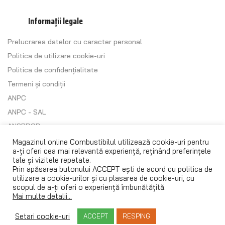
Informații legale
Prelucrarea datelor cu caracter personal
Politica de utilizare cookie-uri
Politica de confidențialitate
Termeni și condiții
ANPC
ANPC - SAL
ANSPDCP
Regulament (UE) 2016/679
Magazinul online Combustibilul utilizează cookie-uri pentru
a-ți oferi cea mai relevantă experiență, reținând preferințele
tale și vizitele repetate.
Prin apăsarea butonului ACCEPT ești de acord cu
politica de
utilizare a cookie-urilor
și cu plasarea de cookie-uri, cu
scopul de a-ți oferi o experiență îmbunătățită.
Mai multe detalii...
© 1993 – 2024
Combustibilul SRL
. Toate drepturile rezervate.
Magazin online realizat de
Setari cookie-uri
ACCEPT
RESPING