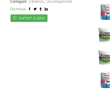
Categorii:
Cărămizi
,
Uncategorized
Distribuie:
PROTE
SUPORT CLIENȚI
LOCUIN
DE
FACTO
EXTER
TIGLĂ
METALI