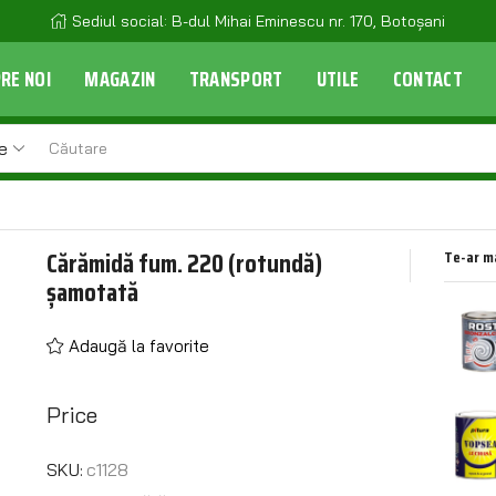
E-mail: combustibilul_bt@yahoo.com
RE NOI
MAGAZIN
TRANSPORT
UTILE
CONTACT
e
Cărămidă fum. 220 (rotundă)
Te-ar m
șamotată
Adaugă la favorite
Price
SKU:
c1128