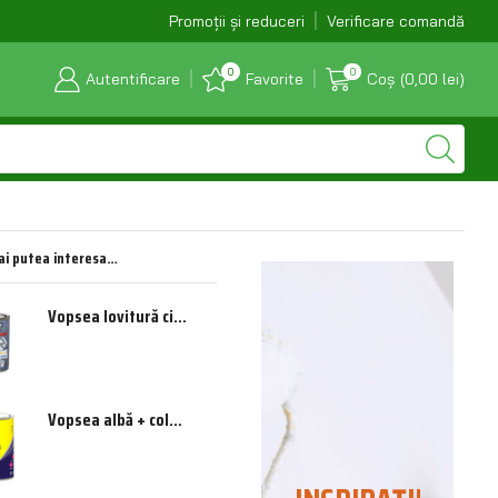
Depozit Bradului: 0231 514 268 / 0231 515 005
Promoții și reduceri
Verificare comandă
0
0
Autentificare
Favorite
Coș
(
0,00
lei
)
ai putea interesa…
Vopsea lovitură ciocan pentru tablă 0,75 l (gri)
Vopsea albă + color 0,60 l