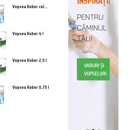
INSPIRAȚIE
DE LA
Vopsea Kober color 0,75 l
JAREA
FUNDAȚIE...
PENTRU
ȚEI
CĂMINUL
PÂNĂ LA
Vopsea Kober 4 l
TĂU!
ACOPERIȘ
RII
Vopsea Kober 2,5 l
VARURI ȘI
NI
CONSTRUCȚII
VOPSELURI
Vopsea Kober 0,75 l
CĂ