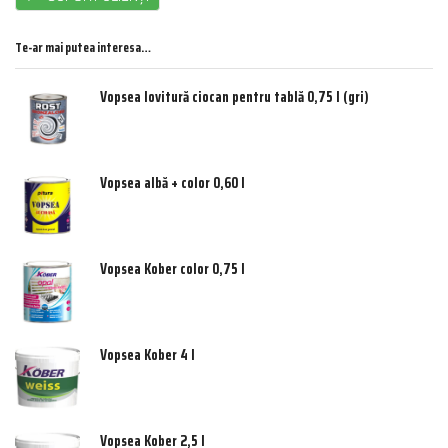
Te-ar mai putea interesa…
Vopsea lovitură ciocan pentru tablă 0,75 l (gri)
Vopsea albă + color 0,60 l
Vopsea Kober color 0,75 l
Vopsea Kober 4 l
Vopsea Kober 2,5 l