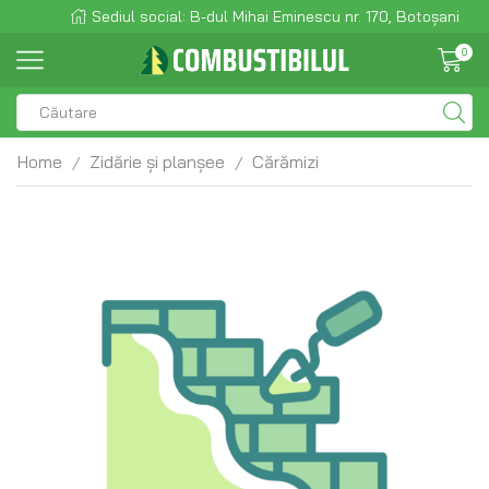
Sediul social: B-dul Mihai Eminescu nr. 170, Botoșani
0
Home
Zidărie și planșee
Cărămizi
/
/