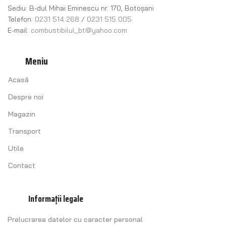
Sediu: B-dul Mihai Eminescu nr. 170, Botoșani
Telefon:
0231 514 268
/
0231 515 005
E-mail:
combustibilul_bt@yahoo.com
Meniu
Acasă
Despre noi
Magazin
Transport
Utile
Contact
Informații legale
Prelucrarea datelor cu caracter personal