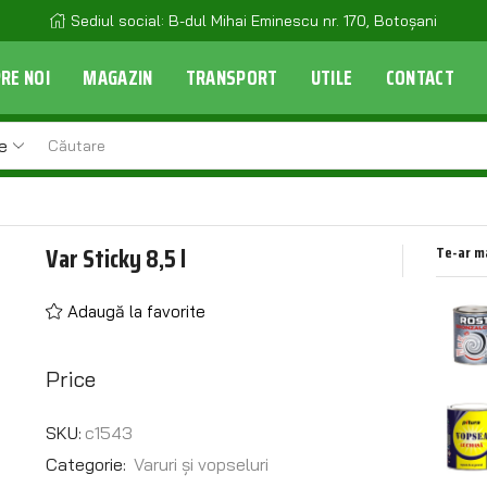
Sediul social: B-dul Mihai Eminescu nr. 170, Botoșani
RE NOI
MAGAZIN
TRANSPORT
UTILE
CONTACT
e
Var Sticky 8,5 l
Te-ar m
Adaugă la favorite
Price
SKU:
c1543
Categorie:
Varuri și vopseluri