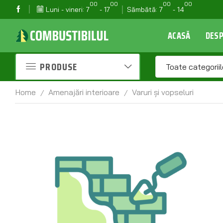
00
00
00
00
Luni - vineri: 7
- 17
Sămbătă: 7
- 14
05
Depozit Manolești: 0231 530 510
ACASĂ
DESP
PRODUSE
Toate categoriil
Home
Amenajări interioare
Varuri și vopseluri
/
/