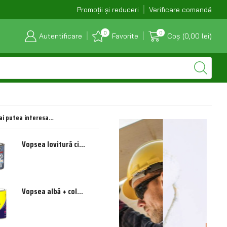
E-mail: combustibilul_bt@yahoo.com
Promoții și reduceri
Verificare comandă
0
0
Autentificare
Favorite
Coș
(
0,00
lei
)
ai putea interesa…
Vopsea lovitură ciocan pentru tablă 0,75 l (gri)
Vopsea albă + color 0,60 l