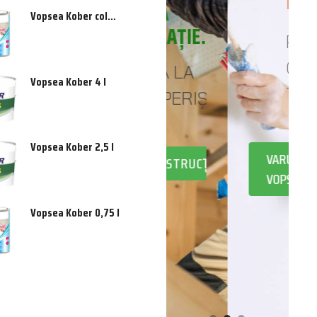
INSPIRAȚIE
DE LA
Vopsea Kober color 0,75 l
JAREA
FUNDAȚIE...
PENTRU
ȚEI
CĂMINUL
PÂNĂ LA
Vopsea Kober 4 l
TĂU!
ACOPERIȘ
RII
Vopsea Kober 2,5 l
VARURI ȘI
NI
CONSTRUCȚII
VOPSELURI
Vopsea Kober 0,75 l
CĂ