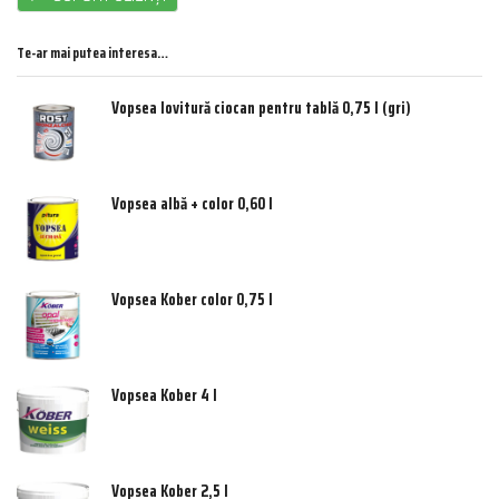
Te-ar mai putea interesa…
Vopsea lovitură ciocan pentru tablă 0,75 l (gri)
Vopsea albă + color 0,60 l
Vopsea Kober color 0,75 l
Vopsea Kober 4 l
Vopsea Kober 2,5 l