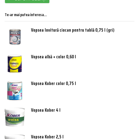
Te-ar mai putea interesa…
Vopsea lovitură ciocan pentru tablă 0,75 l (gri)
Vopsea albă + color 0,60 l
Vopsea Kober color 0,75 l
Vopsea Kober 4 l
Vopsea Kober 2,5 l