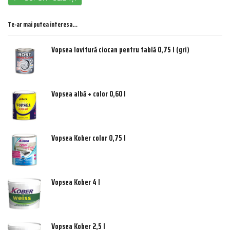
Te-ar mai putea interesa…
Vopsea lovitură ciocan pentru tablă 0,75 l (gri)
Vopsea albă + color 0,60 l
Vopsea Kober color 0,75 l
Vopsea Kober 4 l
Vopsea Kober 2,5 l