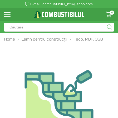
E-mail: combustibilul_bt@yahoo.com
0
Home
Lemn pentru construcții
Tego, MDF, OSB
/
/