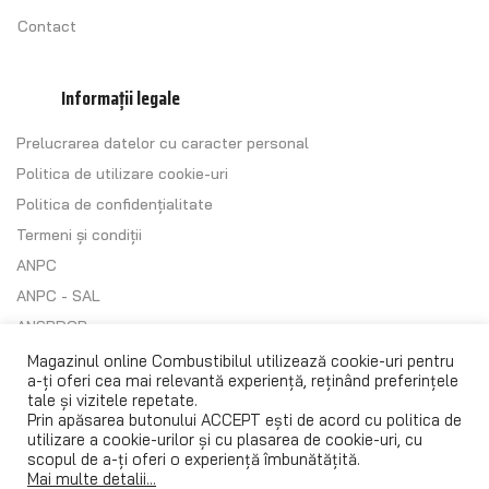
Contact
Informații legale
Prelucrarea datelor cu caracter personal
Politica de utilizare cookie-uri
Politica de confidențialitate
Termeni și condiții
ANPC
ANPC - SAL
ANSPDCP
Regulament (UE) 2016/679
Magazinul online Combustibilul utilizează cookie-uri pentru
a-ți oferi cea mai relevantă experiență, reținând preferințele
tale și vizitele repetate.
Prin apăsarea butonului ACCEPT ești de acord cu
politica de
utilizare a cookie-urilor
și cu plasarea de cookie-uri, cu
scopul de a-ți oferi o experiență îmbunătățită.
Mai multe detalii...
© 1993 – 2024
Combustibilul SRL
. Toate drepturile rezervate.