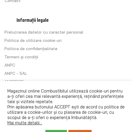
Contact
Informații legale
Prelucrarea datelor cu caracter personal
Politica de utilizare cookie-uri
Politica de confidențialitate
Termeni și condiții
ANPC
ANPC - SAL
ANSPDCP
Regulament (UE) 2016/679
Magazinul online Combustibilul utilizează cookie-uri pentru
a-ți oferi cea mai relevantă experiență, reținând preferințele
tale și vizitele repetate.
Prin apăsarea butonului ACCEPT ești de acord cu
politica de
utilizare a cookie-urilor
și cu plasarea de cookie-uri, cu
scopul de a-ți oferi o experiență îmbunătățită.
Mai multe detalii...
© 1993 – 2024
Combustibilul SRL
. Toate drepturile rezervate.
Magazin online realizat de