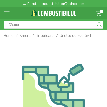
E-mail: combustibilul_bt@yahoo.com
0
Home
Amenajări interioare
Unelte de zugrăvit
/
/