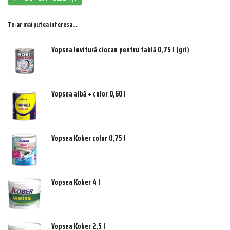
Te-ar mai putea interesa…
Vopsea lovitură ciocan pentru tablă 0,75 l (gri)
Vopsea albă + color 0,60 l
Vopsea Kober color 0,75 l
Vopsea Kober 4 l
Vopsea Kober 2,5 l