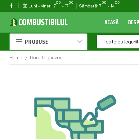
00
00
00
00
Luni - vineri: 7
- 17
Sămbătă: 7
- 14
05
Depozit Manolești: 0231 530 510
ACASĂ
DESP
PRODUSE
Toate categoriil
Home
Uncategorized
/