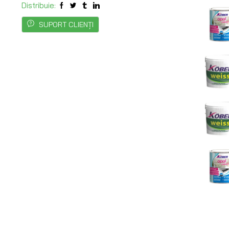
Distribuie:
PROTE
SUPORT CLIENȚI
LOCUIN
DE
FACTO
EXTER
TIGLĂ
METALI