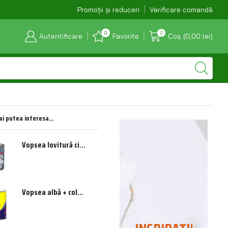
E-mail: combustibilul_bt@yahoo.com
Promoții și reduceri
Verificare comandă
0
0
Autentificare
Favorite
Coș
(
0,00
lei
)
ai putea interesa…
Vopsea lovitură ciocan pentru tablă 0,75 l (gri)
Vopsea albă + color 0,60 l