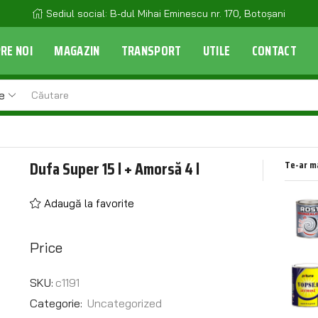
Sediul social: B-dul Mihai Eminescu nr. 170, Botoșani
RE NOI
MAGAZIN
TRANSPORT
UTILE
CONTACT
e
Dufa Super 15 l + Amorsă 4 l
Te-ar m
Adaugă la favorite
Price
SKU:
c1191
Categorie:
Uncategorized