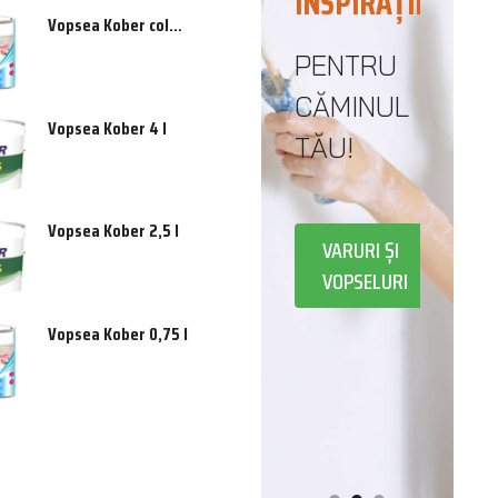
INSPIRAȚIE
DE LA
Vopsea Kober color 0,75 l
JAREA
FUNDAȚIE...
PENTRU
ȚEI
CĂMINUL
PÂNĂ LA
Vopsea Kober 4 l
TĂU!
ACOPERIȘ
RII
Vopsea Kober 2,5 l
VARURI ȘI
NI
CONSTRUCȚII
VOPSELURI
Vopsea Kober 0,75 l
CĂ