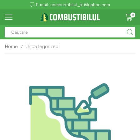
E-mail: combustibilul_bt@yahoo.com
0
Home
Uncategorized
/