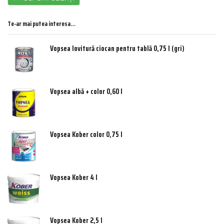
Te-ar mai putea interesa…
Vopsea lovitură ciocan pentru tablă 0,75 l (gri)
Vopsea albă + color 0,60 l
Vopsea Kober color 0,75 l
Vopsea Kober 4 l
Vopsea Kober 2,5 l