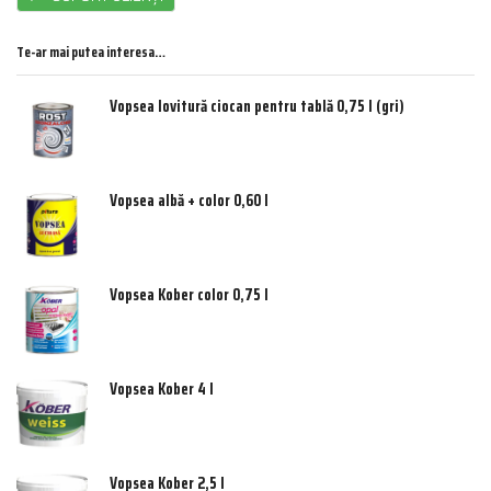
Te-ar mai putea interesa…
Vopsea lovitură ciocan pentru tablă 0,75 l (gri)
Vopsea albă + color 0,60 l
Vopsea Kober color 0,75 l
Vopsea Kober 4 l
Vopsea Kober 2,5 l