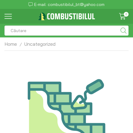
E-mail: combustibilul_bt@yahoo.com
0
Home
Uncategorized
/