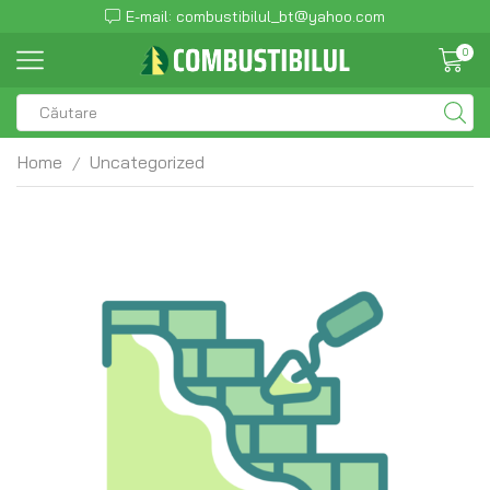
E-mail: combustibilul_bt@yahoo.com
0
Home
Uncategorized
/