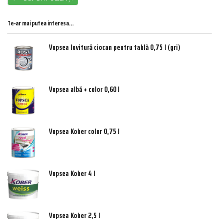
Te-ar mai putea interesa…
Vopsea lovitură ciocan pentru tablă 0,75 l (gri)
Vopsea albă + color 0,60 l
Vopsea Kober color 0,75 l
Vopsea Kober 4 l
Vopsea Kober 2,5 l